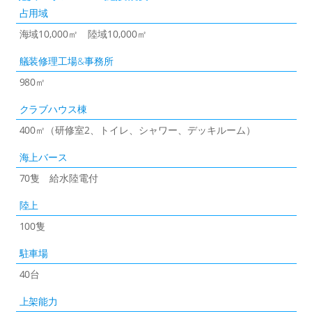
占用域
海域10,000㎡ 陸域10,000㎡
艤装修理工場&事務所
980㎡
クラブハウス棟
400㎡（研修室2、トイレ、シャワー、デッキルーム）
海上バース
70隻 給水陸電付
陸上
100隻
駐車場
40台
上架能力