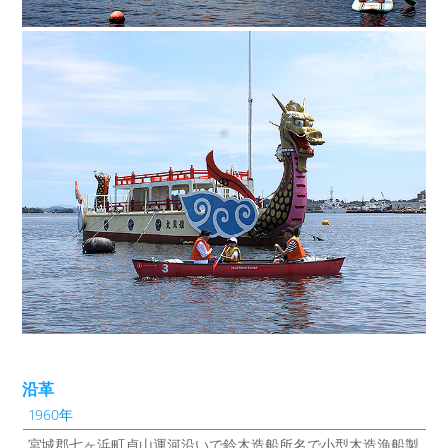
沿革
1960年
宮城郡七ヶ浜町貞山運河沿いで鈴木造船所名で小型木造漁船製