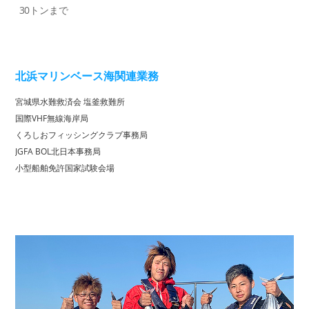
30トンまで
北浜マリンベース海関連業務
宮城県水難救済会 塩釜救難所
国際VHF無線海岸局
くろしおフィッシングクラブ事務局
JGFA BOL北日本事務局
小型船舶免許国家試験会場