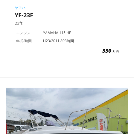
ヤマハ
YF-23F
23ft
エンジン
YAMAHA 115 HP
年式/時間
H23/2011 893時間
330
万円