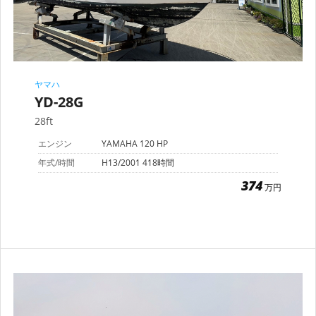
ヤマハ
YD-28G
28ft
エンジン
YAMAHA 120 HP
年式/時間
H13/2001 418時間
374
万円