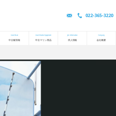
022-365-3220
Used Boat
Used Marine Equipment
Job Information
Company
中古艇情報
中古マリン用品
求人情報
会社概要