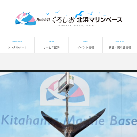
Rental Boat
Service
Event
New Boat
レンタルボート
サービス案内
イベント情報
新艇・展示艇情報