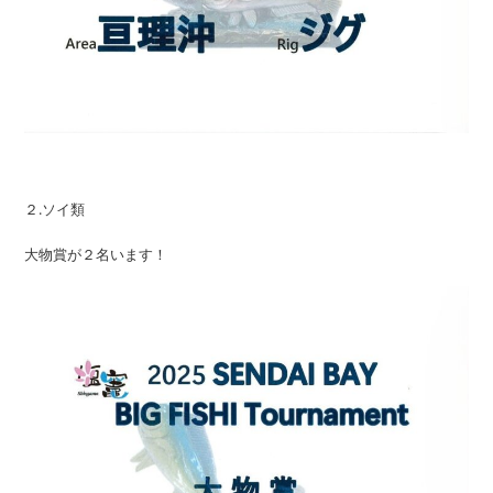
２.ソイ類
大物賞が２名います！