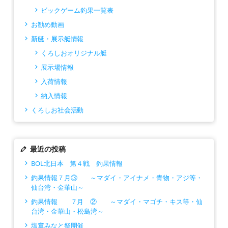
ビックゲーム釣果一覧表
お勧め動画
新艇・展示艇情報
くろしおオリジナル艇
展示場情報
入荷情報
納入情報
くろしお社会活動
最近の投稿
BOL北日本 第４戦 釣果情報
釣果情報７月③ ～マダイ・アイナメ・青物・アジ等・
仙台湾・金華山～
釣果情報 ７月 ② ～マダイ・マゴチ・キス等・仙
台湾・金華山・松島湾～
塩竃みなと祭開催