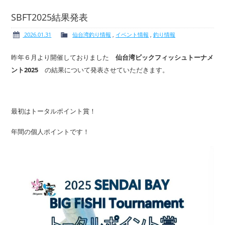
SBFT2025結果発表
2026.01.31
仙台湾釣り情報
,
イベント情報
,
釣り情報
ボート免許
レンタルボート
昨年６月より開催しておりました
仙台湾ビックフィッシュトーナメ
ント2025
の結果について発表させていただきます。
サービス案内
イベント情報
最初はトータルポイント賞！
年間の個人ポイントです！
新艇・展示艇情報
中古艇情報
求人情報
会社概要