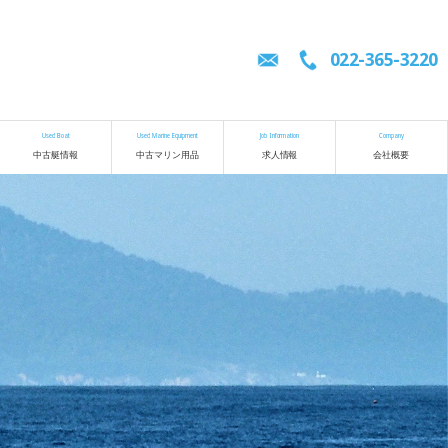
022-365-3220
Used Boat
Used Marine Equipment
Job Information
Company
中古艇情報
中古マリン用品
求人情報
会社概要