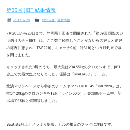
第39回 JIBT 結果情報
2017.07.28
お知らせ
,
更新情報
ボート免許
レンタルボート
7月20日から23日まで、静岡県下田市で開催された「第39回 国際カジ
キ釣り大会＝JIBT」は、ここ数年経験したことがない程の好天と絶好
の海況に恵まれ、T&R22尾、キャッチ9尾、計31尾という好釣果で幕
を閉じました。
サービス案内
イベント情報
キャッチされた9尾のうち、最大魚は234.55kgのクロカジキで、JIBT
史上での最大魚となりました。優勝は「MAHALO」チーム。
北浜マリンベースから参加のチームヤマハ EXULT45「Bautista」は、
推定120kgのクロカジキをT&R（ライン50lb）、参加86チーム中、初
新艇・展示艇情報
中古艇情報
出場で18位と健闘致しました。
Bautista船上カメラより撮影。ビルの根元のフックに注目です。
求人情報
会社概要