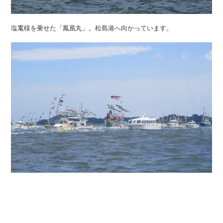
塩竃様を乗せた「鳳凰丸」。松島港へ向かっています。