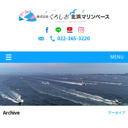
022-365-3220
MENU
特選情報
釣り情報
Archive
アーカイブ
施設案内
インスタグラム