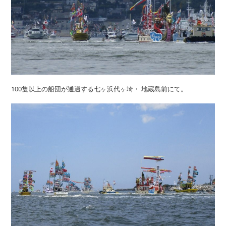
100隻以上の船団が通過する七ヶ浜代ヶ埼・ 地蔵島前にて。