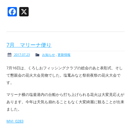
Facebook
X
7月 マリーナ便り
2017.07.23
お知らせ
,
更新情報
7月16日は、くろしおフィッシングクラブの総会のあと表彰式、そし
て懇親会の花火大会見物でした。塩竃みなと祭前夜祭の花火大会で
す。
マリーナ横の塩釜港内の台船から打ち上げられる花火は大変見応えが
あります。今年は天気も崩れることもなく大変綺麗に観ることが出来
ました。
MVI_0283