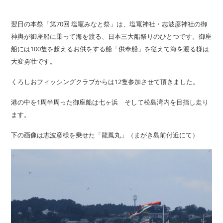
翌日の本祭「第70回 塩竈みなと祭」は、塩竃神社・志波彦神社の御
神輿が御座船に乗って海を渡る、日本三大船祭りのひとつです。御座
船には100隻を超えるお供をする船「供奉船」を従えて海を渡る様は
大変勇壮です。
くろしおフィッシングクラブからは12隻参加させて頂きました。
港の中を1周半周った御座船は七ヶ浜 そして松島湾内を目指し走り
ます。
下の画像は志波彦様を乗せた「龍鳳丸」（まがき島前付近にて）