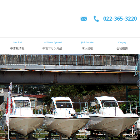
022-365-3220
Used Boat
Used Marine Equipment
Job Information
Company
中古艇情報
中古マリン用品
求人情報
会社概要