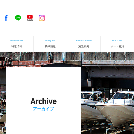
Recommendation
Fishing Info.
Facility Information
Boat License
特選情報
釣り情報
施設案内
ボート免許
Archive
アーカイブ