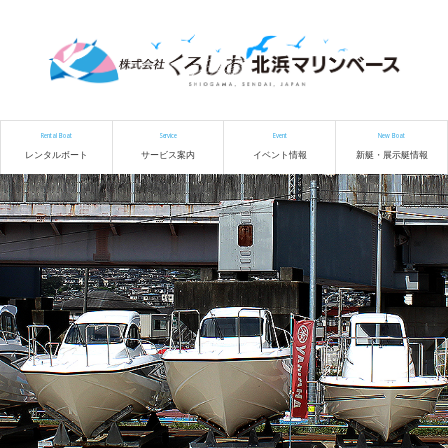
Rental Boat
Service
Event
New Boat
レンタルボート
サービス案内
イベント情報
新艇・展示艇情報