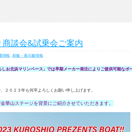
り商談会&試乗会ご案内
選情報
,
新艇・展示艇情報
くろしお北浜マリンベース」では早期メーカー発注によりご提供可能なボ
で、２０２３年も何卒よろしくお願い申し上げます。
湾金華山ステージを背景にご紹介させていただきます。