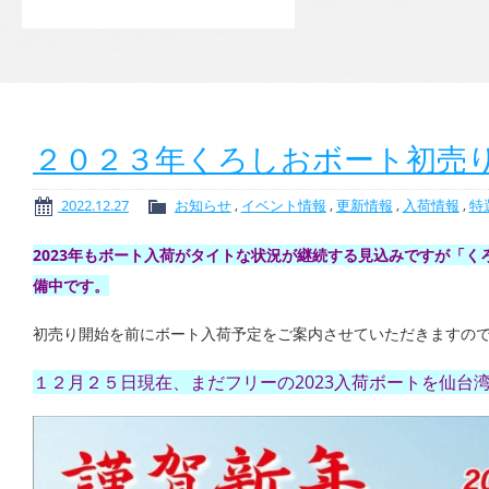
２０２３年くろしおボート初売
2022.12.27
お知らせ
,
イベント情報
,
更新情報
,
入荷情報
,
特
2023年もボート入荷がタイトな状況が継続する見込みですが「
備中です。
初売り開始を前にボート入荷予定をご案内させていただきますの
１２月２５日現在、まだフリーの2023入荷ボートを仙台