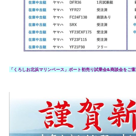
「くろしお北浜マリンベース」ボート初売り試乗会&商談会をご