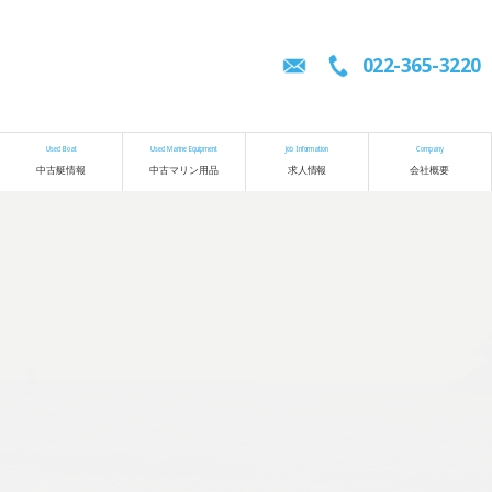
022-365-3220
Used Boat
Used Marine Equipment
Job Information
Company
中古艇情報
中古マリン用品
求人情報
会社概要