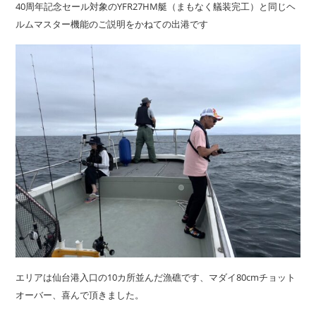
40周年記念セール対象のYFR27HM艇（まもなく艤装完工）と同じヘ
ルムマスター機能のご説明をかねての出港です
エリアは仙台港入口の10カ所並んだ漁礁です、マダイ80cmチョット
オーバー、喜んで頂きました。