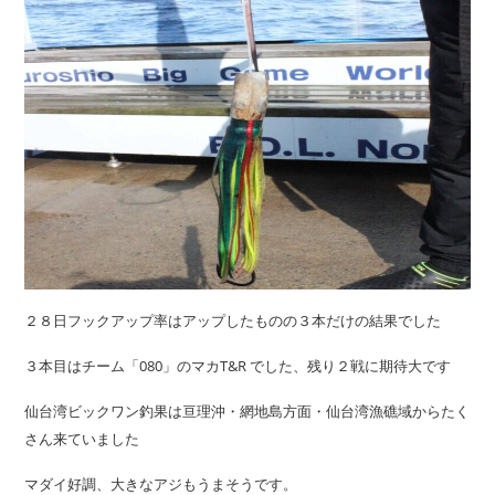
２８日フックアップ率はアップしたものの３本だけの結果でした
３本目はチーム「080」のマカT&R でした、残り２戦に期待大です
仙台湾ビックワン釣果は亘理沖・網地島方面・仙台湾漁礁域からたく
さん来ていました
マダイ好調、大きなアジもうまそうです。