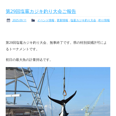
第29回塩竈カジキ釣り大会ご報告
2025.09.11
イベント情報
,
更新情報
,
塩釜カジキ釣り大会
,
釣り情報
第29回塩竈カジキ釣り大会、無事終了です。県の特別採捕許可によ
るトーナメントです。
初日の最大魚の計量持込です。