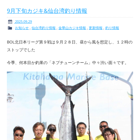
9月下旬カジキ&仙台湾釣り情報
2025.09.29
お知らせ
,
仙台湾釣り情報
,
金華山カジキ情報
,
更新情報
,
釣り情報
ボート免許
レンタルボート
BOL北日本リーグ第９戦は９月２８日、昼から風を想定し、１２時の
ストップでした
今季、何本目か釣果の「ネプチューンチーム」中々渋い面々です。
サービス案内
イベント情報
新艇・展示艇情報
中古艇情報
求人情報
会社概要