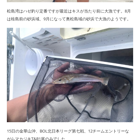
松島湾はハゼ釣り定番ですが最近はキスが当たり前に大漁です。8月
は桂島前の砂浜域、9月になって奥松島域の砂浜で大漁のようです。
15日の金華山沖、BOL北日本リーグ第七戦、12チームエントリーな
がらマカジキT&R1尾のみでした