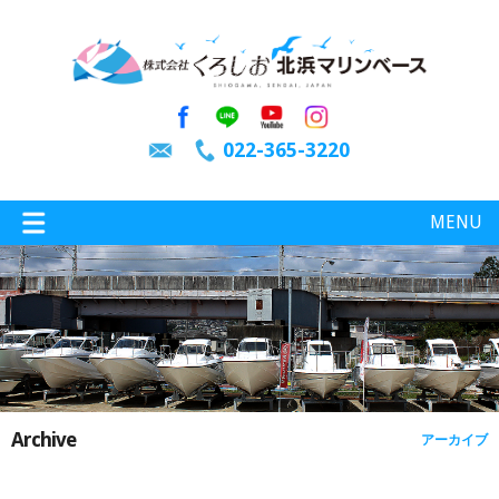
022-365-3220
MENU
特選情報
釣り情報
Archive
アーカイブ
施設案内
インスタグラム