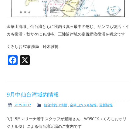
金華山海域、仙台湾ともに秋釣り真っ最中の感じ、サンマも復活・イ
カも復活・秋サケにも期待、三陸沿岸域の定置網漁復活を祈念です
くろしおFC事務局 鈴木雅博
Facebook
X
9月中仙台湾域釣情報
2025.09.17
仙台湾釣り情報
,
金華山カジキ情報
,
更新情報
9月15日マリーナ若手スタッフが船頭さん、W35CFK（くろしおオリ
ジナル艇）による仙台湾近場のご案内です