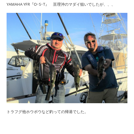
YAMAHA YFR『O･S･T』 亘理沖のマダイ狙いでしたが、、、
トラフグ他ホウボウなど釣っての帰港でした。