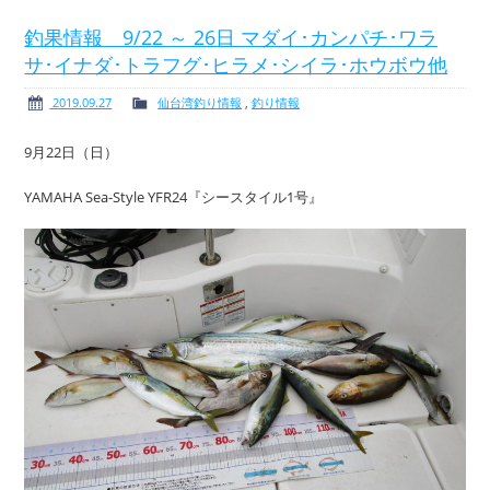
釣果情報 9/22 ～ 26日 マダイ･カンパチ･ワラ
サ･イナダ･トラフグ･ヒラメ･シイラ･ホウボウ他
ボート免許
レンタルボート
2019.09.27
仙台湾釣り情報
,
釣り情報
9月22日（日）
YAMAHA Sea-Style YFR24『シースタイル1号』
サービス案内
イベント情報
新艇・展示艇情報
中古艇情報
求人情報
会社概要