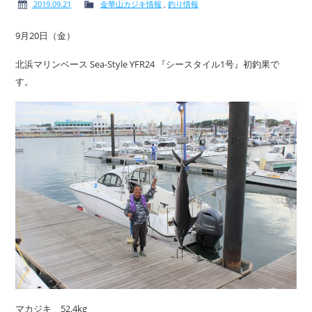
2019.09.21
金華山カジキ情報
,
釣り情報
9月20日（金）
北浜マリンベース Sea-Style YFR24 『シースタイル1号』初釣果で
す。
マカジキ 52.4kg