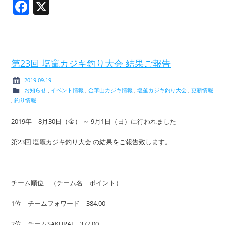
Facebook
X
第23回 塩竈カジキ釣り大会 結果ご報告
2019.09.19
お知らせ
,
イベント情報
,
金華山カジキ情報
,
塩釜カジキ釣り大会
,
更新情報
,
釣り情報
2019年 8月30日（金） ～ 9月1日（日）に行われました
第23回 塩竈カジキ釣り大会 の結果をご報告致します。
チーム順位 （チーム名 ポイント）
1位 チームフォワード 384.00
2位 チームSAKURAI 377.00