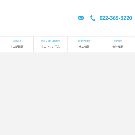
022-365-3220
Used Boat
Used Marine Equipment
Job Information
Company
中古艇情報
中古マリン用品
求人情報
会社概要