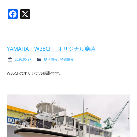
Facebook
X
YAMAHA W35CF オリジナル艤装
2026.06.27
納入情報
,
特選情報
W35CFのオリジナル艤装です。