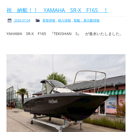
祝 納船！！ YAMAHA SR-X F165 ！
2026.07.04
更新情報
,
納入情報
,
新艇・展示艇情報
ボート免許
レンタルボート
YAHAMA SR-X F165 『TEKISHAN S』 が進水いたしました。
サービス案内
イベント情報
新艇・展示艇情報
中古艇情報
求人情報
会社概要