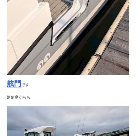
舷門
です
別角度からも