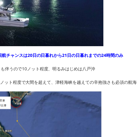
航チャンスは20日の日暮れから21日の日暮れまでの24時間のみ
も伴うので10ノット程度、明るみはじめは八戸沖
港、10ノット程度で大間を超えて、津軽海峡を越えての辛抱強さも必須の航