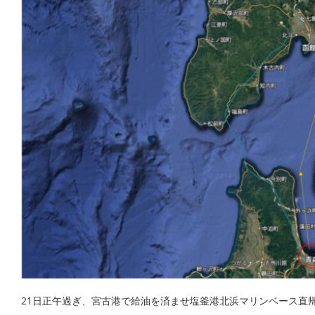
21日正午過ぎ、宮古港で給油を済ませ塩釜港北浜マリンベース直帰