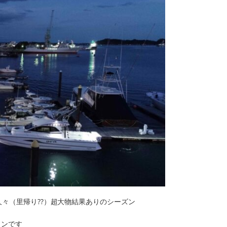
久々（里帰り??）超大物結果ありのシーズン
インです