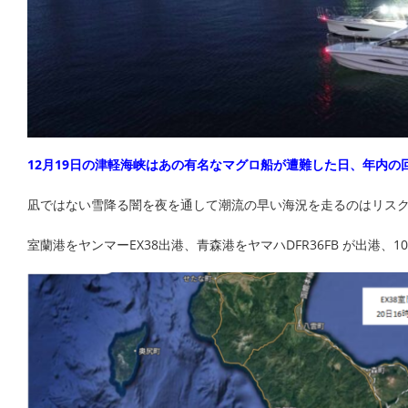
12月19日の津軽海峡はあの有名なマグロ船が遭難した日、年内の回
凪ではない雪降る闇を夜を通して潮流の早い海況を走るのはリスク
室蘭港をヤンマーEX38出港、青森港をヤマハDFR36FB が出