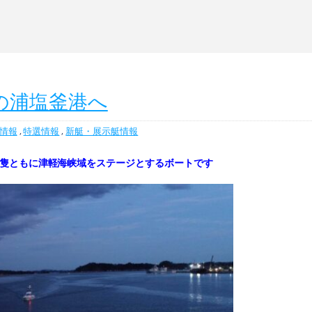
の浦塩釜港へ
情報
,
特選情報
,
新艇・展示艇情報
B 2隻ともに津軽海峡域をステージとするボートです