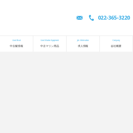
022-365-3220
Used Boat
Used Marine Equipment
Job Information
Company
中古艇情報
中古マリン用品
求人情報
会社概要