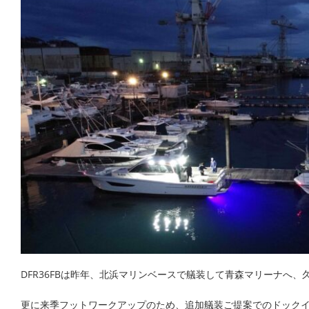
DFR36FBは昨年、北浜マリンベースで艤装して青森マリーナへ、
更に来季フットワークアップのため、追加艤装ご提案でのドック