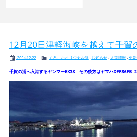
12月20日津軽海峡を越えて千賀
2024.12.22
くろしおオリジナル艇
,
お知らせ
,
入荷情報
,
更新
千賀の浦へ入港するヤンマーEX38 その後方はヤマハDFR36F