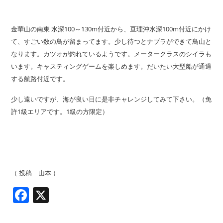
金華山の南東 水深100～130m付近から、亘理沖水深100m付近にかけ
て、すごい数の鳥が留まってます。少し待つとナブラができて鳥山と
なります。カツオが釣れているようです。メータークラスのシイラも
います。キャスティングゲームを楽しめます。だいたい大型船が通過
する航路付近です。
少し遠いですが、海が良い日に是非チャレンジしてみて下さい。（免
許1級エリアです。1級の方限定）
（ 投稿 山本 ）
Facebook
X