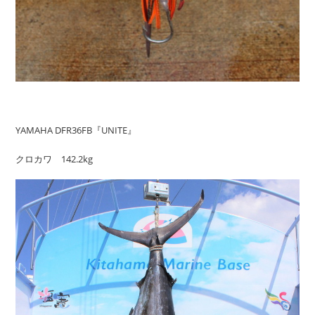
YAMAHA DFR36FB『UNITE』
クロカワ 142.2kg