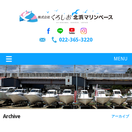
022-365-3220
MENU
特選情報
釣り情報
Archive
アーカイブ
施設案内
インスタグラム