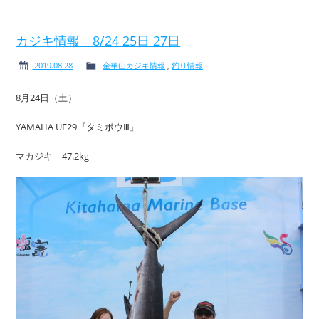
カジキ情報 8/24 25日 27日
2019.08.28
金華山カジキ情報
,
釣り情報
8月24日（土）
YAMAHA UF29『タミボウⅢ』
マカジキ 47.2kg