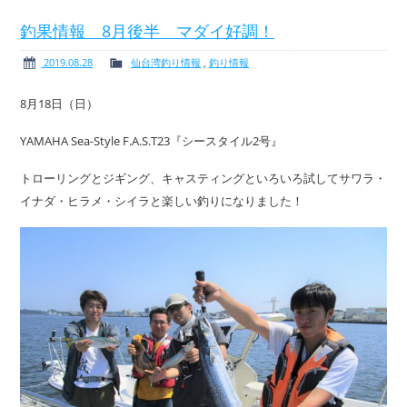
釣果情報 8月後半 マダイ好調！
2019.08.28
仙台湾釣り情報
,
釣り情報
ボート免許
レンタルボート
8月18日（日）
YAMAHA Sea-Style F.A.S.T23『シースタイル2号』
トローリングとジギング、キャスティングといろいろ試してサワラ・
サービス案内
イベント情報
イナダ・ヒラメ・シイラと楽しい釣りになりました！
新艇・展示艇情報
中古艇情報
求人情報
会社概要