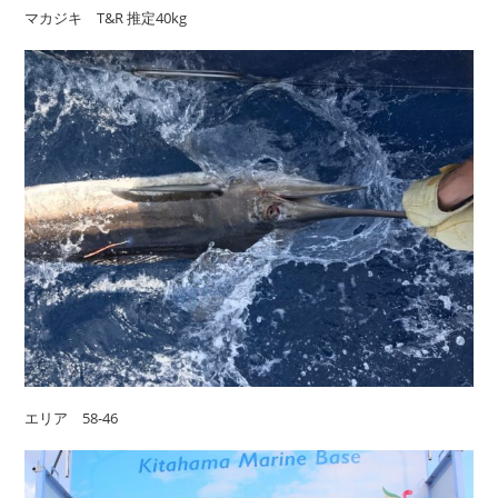
マカジキ T&R 推定40kg
エリア 58-46