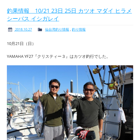
釣果情報 10/21 23日 25日 カツオ マダイ ヒラメ
シーバス イシガレイ
ボート免許
レンタルボート
2018.10.27
仙台湾釣り情報
,
釣り情報
10月21日（日）
YAMAHA YF27『クリスティー３』はカツオ釣行でした。
サービス案内
イベント情報
新艇・展示艇情報
中古艇情報
求人情報
会社概要