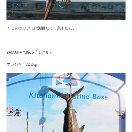
＊ このエリアには潮目なく、鳥もなし。
YAMAHA Y38Co『ミクル』
マカジキ 72.2kg