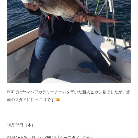
BGFではヤマハアカデミーチームを率いた新人ヒガシ君でしたが、念
願のマダイににっこりです
10月25日（木）
YAMAHA Sea-Style YFR24『シースタイル1号』