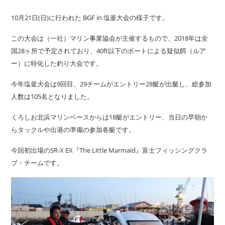
10月21日(日)に行われた BGF in 塩釜大会の様子です。
この大会は（一社）マリン事業協会が主催するもので、2018年は全
国28ヶ所で予定されており、40ft以下のボートによる疑似餌（ルア
ー）に特化した釣り大会です。
今年塩釜大会は9回目、29チームがエントリー28艇が出艇し、総参加
人数は105名となりました。
くろしお北浜マリンベースからは18艇がエントリー、当日の早朝か
らタックルや出港の準備の参加各艇です。
今回初出場のSR-X EX『The Little Marmaid』富士フィッシングクラ
ブ・チームです。