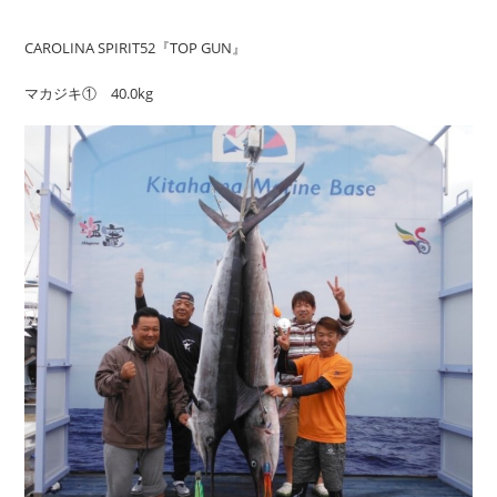
CAROLINA SPIRIT52『TOP GUN』
マカジキ① 40.0kg