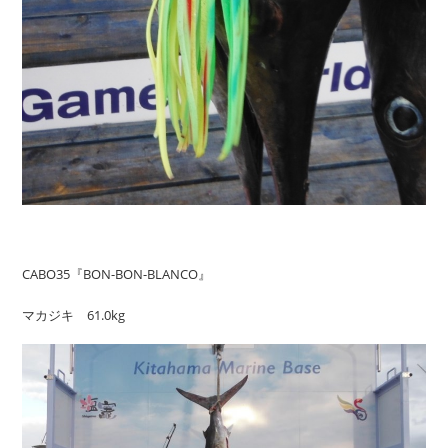
CABO35『BON-BON-BLANCO』
マカジキ 61.0kg