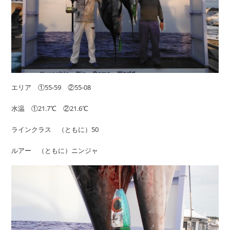
エリア ①55-59 ②55-08
水温 ①21.7℃ ②21.6℃
ラインクラス （ともに）50
ルアー （ともに）ニンジャ