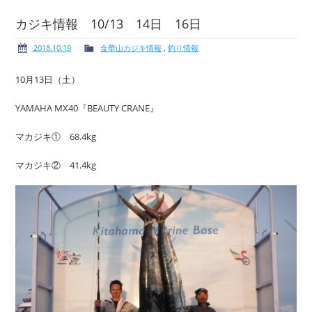
カジキ情報 10/13 14日 16日
2018.10.19
金華山カジキ情報
,
釣り情報
ボート免許
レンタルボート
10月13日（土）
YAMAHA MX40『BEAUTY CRANE』
マカジキ① 68.4kg
サービス案内
イベント情報
マカジキ② 41.4kg
新艇・展示艇情報
中古艇情報
求人情報
会社概要