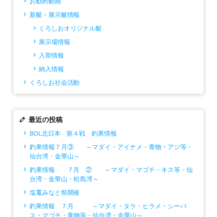
お勧め動画
新艇・展示艇情報
くろしおオリジナル艇
展示場情報
入荷情報
納入情報
くろしお社会活動
最近の投稿
BOL北日本 第４戦 釣果情報
釣果情報７月③ ～マダイ・アイナメ・青物・アジ等・
仙台湾・金華山～
釣果情報 ７月 ② ～マダイ・マゴチ・キス等・仙
台湾・金華山・松島湾～
塩竃みなと祭開催
釣果情報 ７月 ～マダイ・タラ・ヒラメ・シーバ
ス・マゴチ・青物等・仙台湾・金華山～