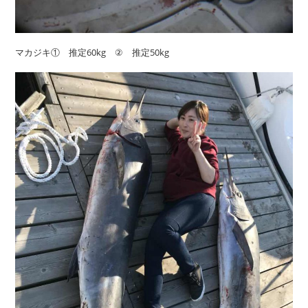
マカジキ① 推定60kg ② 推定50kg