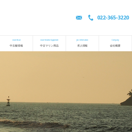
022-365-3220
Used Boat
Used Marine Equipment
Job Information
Company
中古艇情報
中古マリン用品
求人情報
会社概要