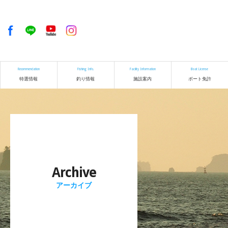
Recommendation
Fishing Info.
Facility Information
Boat License
特選情報
釣り情報
施設案内
ボート免許
Archive
アーカイブ