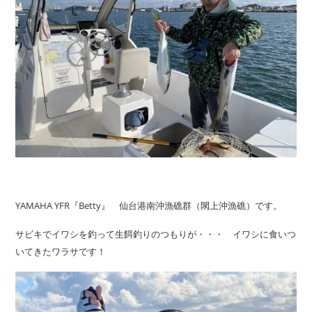
YAMAHA YFR『Betty』 仙台港南沖漁礁群（閖上沖漁礁）です。
サビキでイワシを釣って生餌釣りのつもりが・・・ イワシに食いつ
いてきたワラサです！