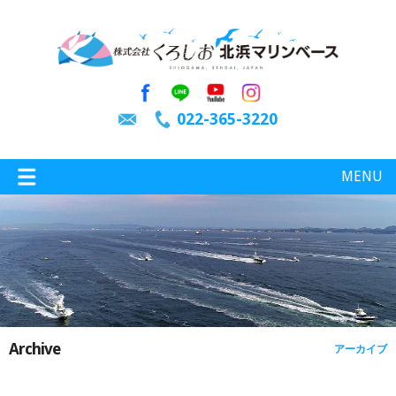
022-365-3220
MENU
特選情報
釣り情報
Archive
アーカイブ
施設案内
インスタグラム