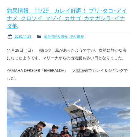
釣果情報 11/29 カレイ好調！ ブリ･タコ･アイ
ナメ･クロソイ･マゾイ･カサゴ･カナガシラ･イナ
ダ他
ボート免許
レンタルボート
2020.11.29
仙台湾釣り情報
,
釣り情報
11月29日（日） 朝は少し風があったようですが、次第に静かな海
になったようです。マリーナからの出港艇も多い日となりました。
サービス案内
イベント情報
YAMAHA DFR36FB『EMERALDA』 大型漁礁でカレイ＆ジギングで
した。
新艇・展示艇情報
中古艇情報
求人情報
会社概要