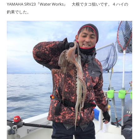
YAMAHA SRV23『Water Works』 大根でタコ狙いです。４ハイの
釣果でした。