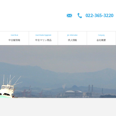
022-365-3220
Used Boat
Used Marine Equipment
Job Information
Company
中古艇情報
中古マリン用品
求人情報
会社概要