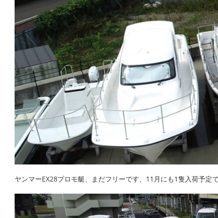
ヤンマーEX28プロモ艇、まだフリーです、11月にも1隻入荷予定