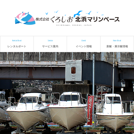
Rental Boat
Service
Event
New Boat
レンタルボート
サービス案内
イベント情報
新艇・展示艇情報