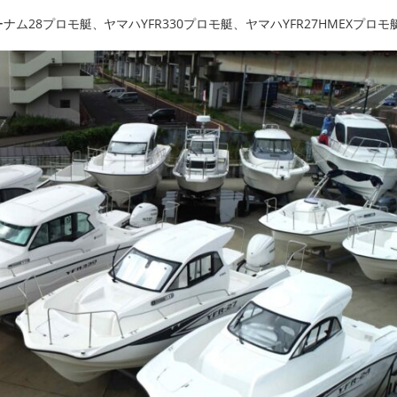
ム28プロモ艇、ヤマハYFR330プロモ艇、ヤマハYFR27HMEXプロモ