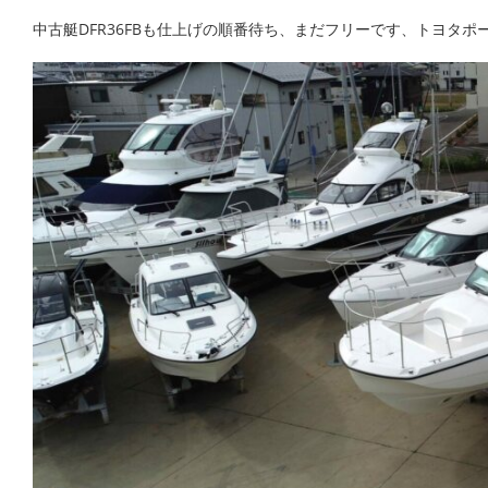
中古艇DFR36FBも仕上げの順番待ち、まだフリーです、トヨタポーナ