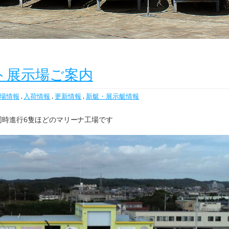
ト展示場ご案内
場情報
,
入荷情報
,
更新情報
,
新艇・展示艇情報
同時進行6隻ほどのマリーナ工場です