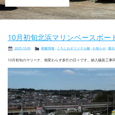
10月初旬北浜マリンベースボー
2025.10.09
新艇情報
,
くろしおオリジナル艇
,
お知らせ
,
展示
10月初旬のマリーナ、相変わらず多忙の日々です。納入艤装工事