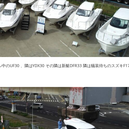
UF30 、隣はYDX30 その隣は新艇DFR33 隣は艤装待ちのスズキF1