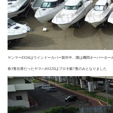
ヤンマーEX34はウインドーカバー製作中、隣は機関オーバーホール中の
春3隻在庫だったヤマハAX220はプロモ艇1隻のみとなりました