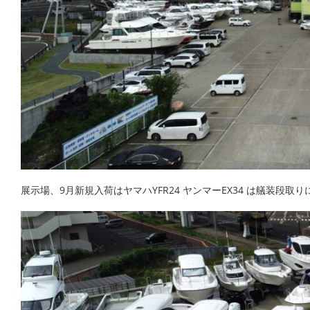
展示場、9月新規入荷はヤマハYFR24 ヤンマーEX34 は艤装