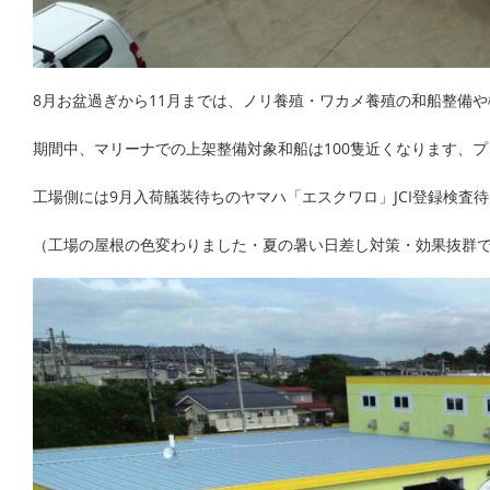
8月お盆過ぎから11月までは、ノリ養殖・ワカメ養殖の和船整備
期間中、マリーナでの上架整備対象和船は100隻近くなります、
工場側には9月入荷艤装待ちのヤマハ「エスクワロ」JCI登録検査
（工場の屋根の色変わりました・夏の暑い日差し対策・効果抜群