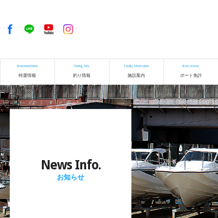
Recommendation
Fishing Info.
Facility Information
Boat License
特選情報
釣り情報
施設案内
ボート免許
News Info.
お知らせ