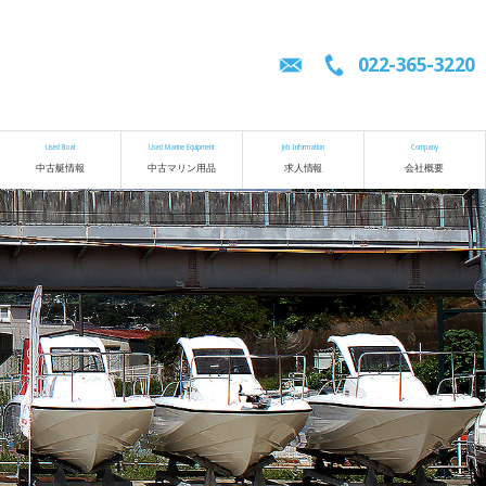
022-365-3220
Used Boat
Used Marine Equipment
Job Information
Company
中古艇情報
中古マリン用品
求人情報
会社概要