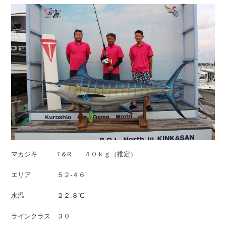
マカジキ T＆R ４０ｋｇ（推定）
エリア ５２-４６
水温 ２２.８℃
ラインクラス ３０