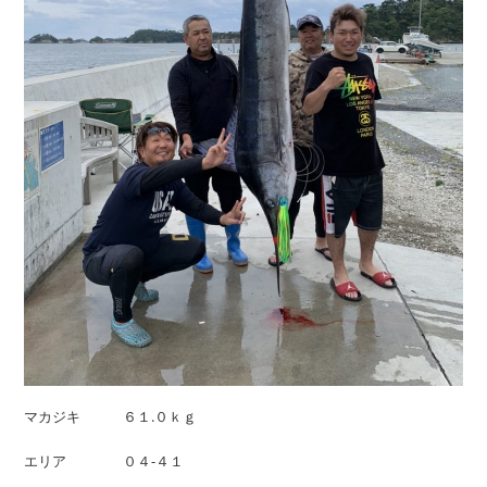
マカジキ ６１.０ｋｇ
エリア ０４-４１