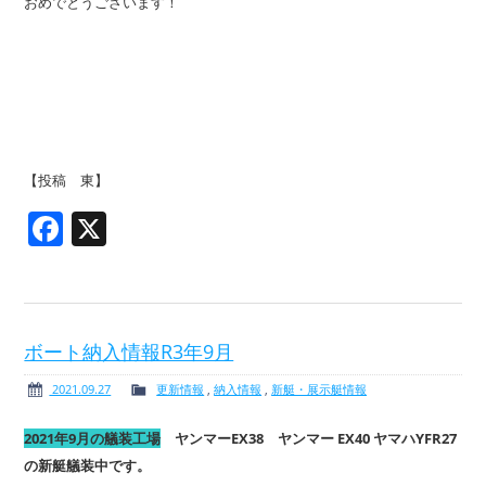
おめでとうございます！
【投稿 東】
Facebook
X
ボート納入情報R3年9月
2021.09.27
更新情報
,
納入情報
,
新艇・展示艇情報
2021年9月の艤装工場
ヤンマーEX38 ヤンマー EX40 ヤマハYFR27
の新艇艤装中です。