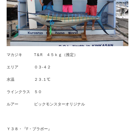
マカジキ T＆R ４５ｋｇ（推定）
エリア ０３-４２
水温 ２３.１℃
ラインクラス ５０
ルアー ビックモンスターオリジナル
Ｙ３８・『F・ブラボー』