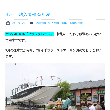
ボート納入情報R3年夏
2021.09.27
更新情報
,
納入情報
,
新艇・展示艇情報
ヤマハDFR36「ブラックパール」
特別のこだわり艤装めいっぱい
で進水式です。
7月の進水式から即、7月今季ファーストマーリンおめでとうござい
ます。