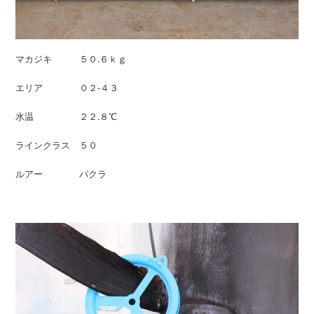
マカジキ ５０.６ｋｇ
エリア ０２-４３
水温 ２２.８℃
ラインクラス ５０
ルアー パクラ