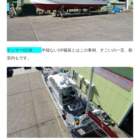
ヤンマーEX38
半端ないOP艤装とはこの事例、すごいの一言、船
室内もです。