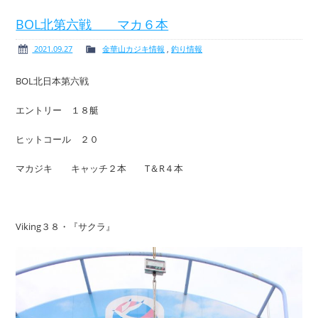
BOL北第六戦 マカ６本
2021.09.27
金華山カジキ情報
,
釣り情報
ボート免許
レンタルボート
BOL北日本第六戦
エントリー １８艇
ヒットコール ２０
サービス案内
イベント情報
マカジキ キャッチ２本 T＆R４本
Viking３８・『サクラ』
新艇・展示艇情報
中古艇情報
求人情報
会社概要