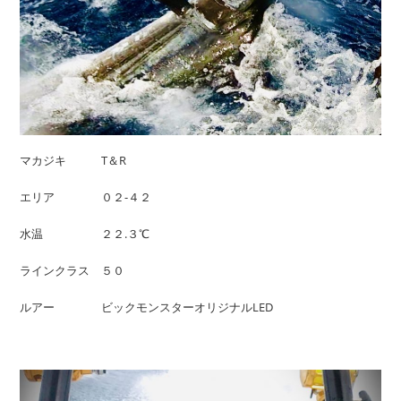
マカジキ T＆R
エリア ０２-４２
水温 ２２.３℃
ラインクラス ５０
ルアー ビックモンスターオリジナルLED