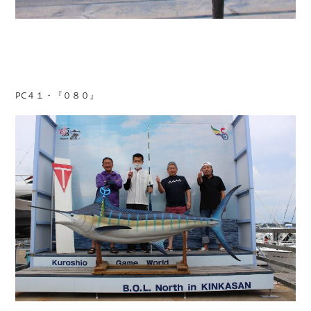
PC４１・『０８０』