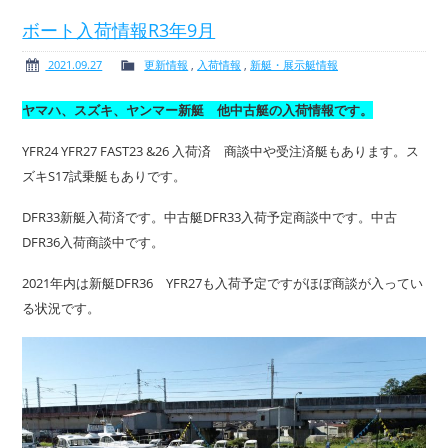
ボート入荷情報R3年9月
2021.09.27
更新情報
,
入荷情報
,
新艇・展示艇情報
ヤマハ、スズキ、ヤンマー新艇 他中古艇の入荷情報です。
YFR24 YFR27 FAST23 &26 入荷済 商談中や受注済艇もあります。ス
ズキS17試乗艇もありです。
DFR33新艇入荷済です。中古艇DFR33入荷予定商談中です。中古
DFR36入荷商談中です。
2021年内は新艇DFR36 YFR27も入荷予定ですがほぼ商談が入ってい
る状況です。