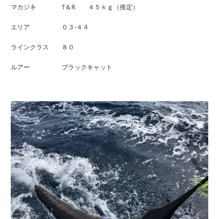
マカジキ T＆R ４５ｋｇ（推定）
エリア ０３-４４
ラインクラス ８０
ルアー ブラックキャット