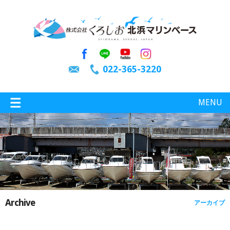
022-365-3220
MENU
特選情報
釣り情報
Archive
アーカイブ
施設案内
インスタグラム