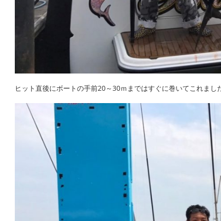
ヒット直後にボートの手前20～30ｍまではすぐに巻いてこれまし