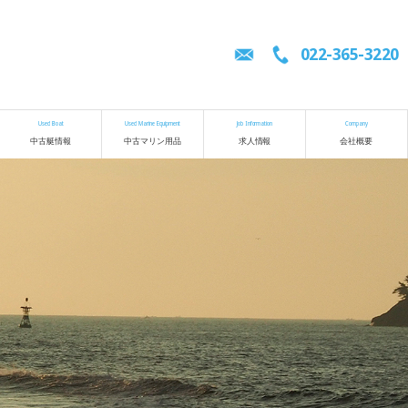
022-365-3220
Used Boat
Used Marine Equipment
Job Information
Company
中古艇情報
中古マリン用品
求人情報
会社概要