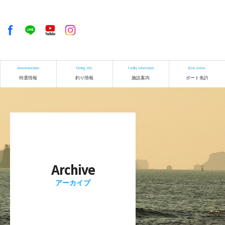
Recommendation
Fishing Info.
Facility Information
Boat License
特選情報
釣り情報
施設案内
ボート免許
Archive
アーカイブ