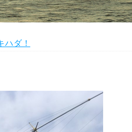
』 キハダ！
。