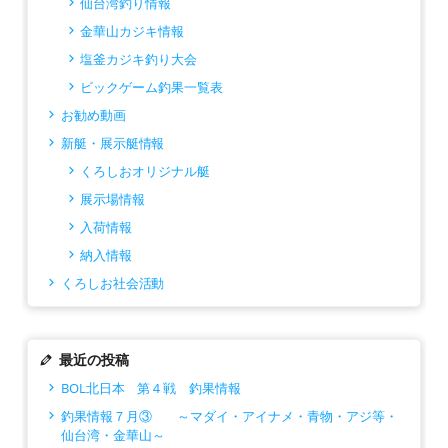
仙台湾釣り情報
金華山カジキ情報
塩釜カジキ釣り大会
ビックゲーム釣果一覧表
お勧め動画
新艇・展示艇情報
くろしおオリジナル艇
展示場情報
入荷情報
納入情報
くろしお社会活動
最近の投稿
BOL北日本 第４戦 釣果情報
釣果情報７月③ ～マダイ・アイナメ・青物・アジ等・
仙台湾・金華山～