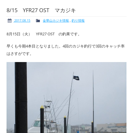
8/15 YFR27 OST マカジキ
2017.08.15
金華山カジキ情報
,
釣り情報
ボート免許
レンタルボート
8月15日（火） YFR27 OST の釣果です。
早くも今期4本目となりました。4回のカジキ釣行で3回のキャッチ率
はさすがです。
サービス案内
イベント情報
新艇・展示艇情報
中古艇情報
求人情報
会社概要