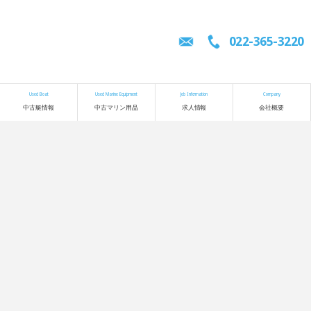
022-365-3220
Used Boat
Used Marine Equipment
Job Information
Company
中古艇情報
中古マリン用品
求人情報
会社概要