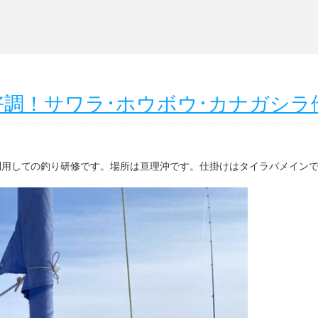
イ好調！サワラ･ホウボウ･カナガシラ
 休日を利用しての釣り研修です。場所は亘理沖です。仕掛けはタイラバメイン