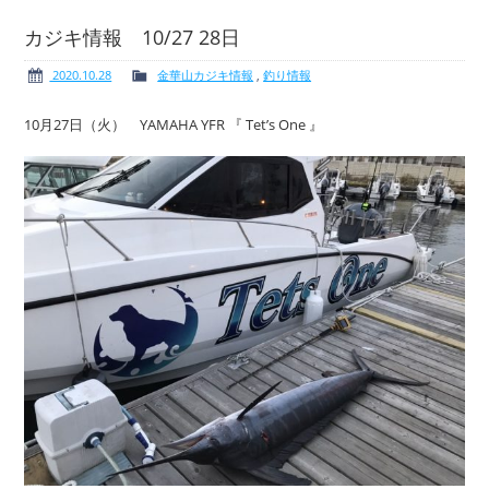
カジキ情報 10/27 28日
2020.10.28
金華山カジキ情報
,
釣り情報
ボート免許
レンタルボート
10月27日（火） YAMAHA YFR 『 Tet’s One 』
サービス案内
イベント情報
新艇・展示艇情報
中古艇情報
求人情報
会社概要