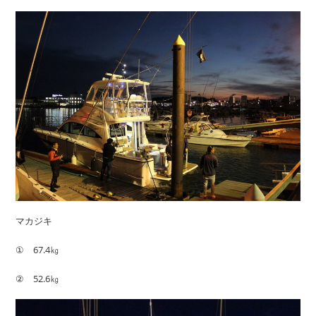
マカジキ
① 67.4㎏
② 52.6㎏