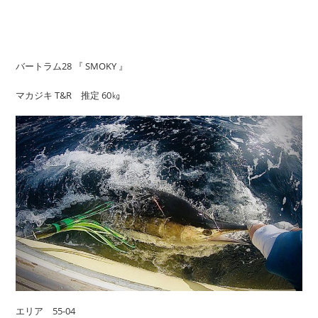
バートラム28 『 SMOKY 』
マカジキ T&R 推定 60㎏
エリア 55-04