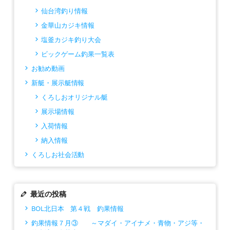
仙台湾釣り情報
金華山カジキ情報
塩釜カジキ釣り大会
ビックゲーム釣果一覧表
お勧め動画
新艇・展示艇情報
くろしおオリジナル艇
展示場情報
入荷情報
納入情報
くろしお社会活動
最近の投稿
BOL北日本 第４戦 釣果情報
釣果情報７月③ ～マダイ・アイナメ・青物・アジ等・