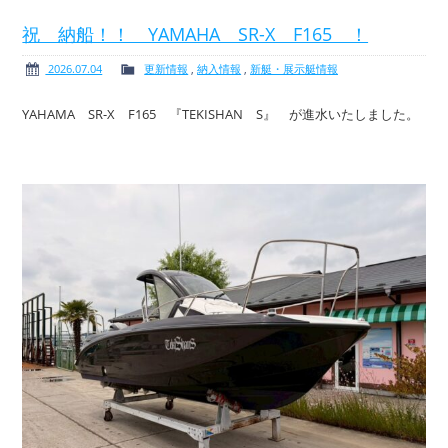
祝 納船！！ YAMAHA SR-X F165 ！
2026.07.04
更新情報
,
納入情報
,
新艇・展示艇情報
ボート免許
レンタルボート
YAHAMA SR-X F165 『TEKISHAN S』 が進水いたしました。
サービス案内
イベント情報
新艇・展示艇情報
中古艇情報
求人情報
会社概要