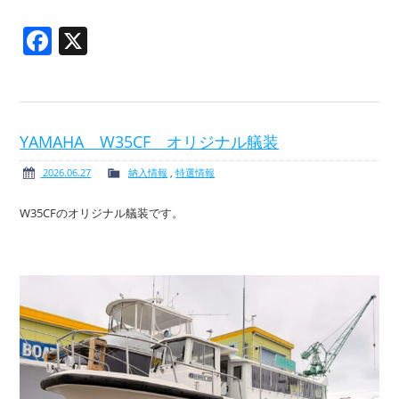
Facebook
X
YAMAHA W35CF オリジナル艤装
2026.06.27
納入情報
,
特選情報
W35CFのオリジナル艤装です。