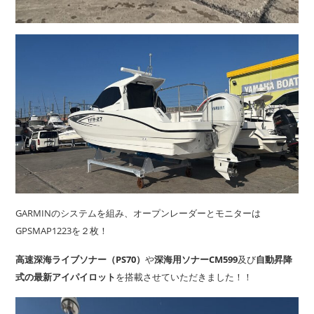
GARMINのシステムを組み、オープンレーダーとモニターは
GPSMAP1223を２枚！
高速深海ライブソナー（PS70）
や
深海用ソナーCM599
及び
自動昇降
式の最新アイパイロット
を搭載させていただきました！！