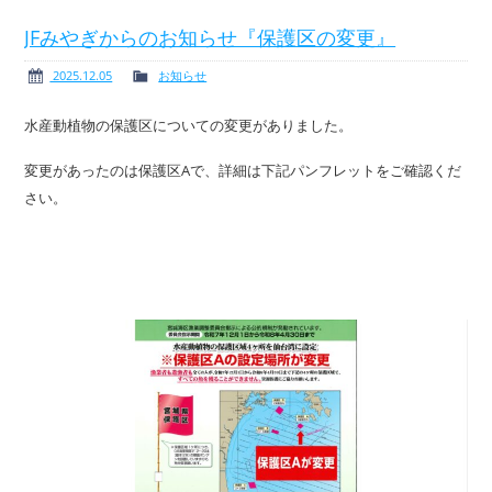
JFみやぎからのお知らせ『保護区の変更』
2025.12.05
お知らせ
ボート免許
レンタルボート
水産動植物の保護区についての変更がありました。
変更があったのは保護区Aで、詳細は下記パンフレットをご確認くだ
さい。
サービス案内
イベント情報
新艇・展示艇情報
中古艇情報
求人情報
会社概要