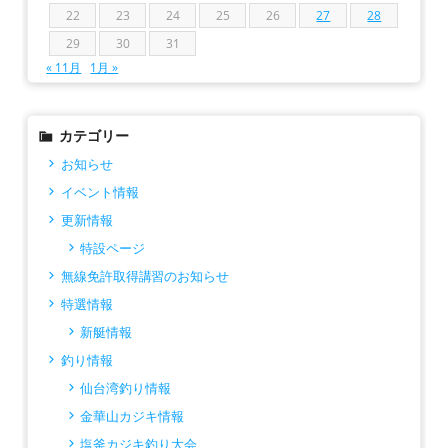
22
23
24
25
26
27
28
29
30
31
« 11月
1月 »
カテゴリー
お知らせ
イベント情報
更新情報
特設ページ
無線免許取得講習のお知らせ
特選情報
新艇情報
釣り情報
仙台湾釣り情報
金華山カジキ情報
塩釜カジキ釣り大会