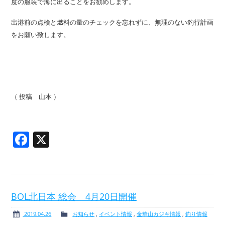
度の服装で海に出ることをお勧めします。
出港前の点検と燃料の量のチェックを忘れずに、無理のない釣行計画
をお願い致します。
（ 投稿 山本 ）
Facebook
X
BOL北日本 総会 4月20日開催
2019.04.26
お知らせ
,
イベント情報
,
金華山カジキ情報
,
釣り情報