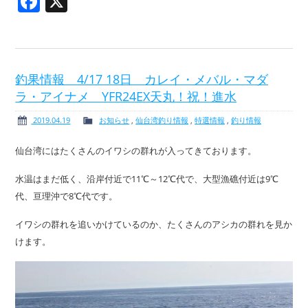
Facebook
X
釣果情報 4/17 18日 カレイ・メバル・マダ
ラ・アイナメ YFR24EX天丸！祝！進水
2019.04.19
お知らせ
,
仙台湾釣り情報
,
特選情報
,
釣り情報
仙台湾にはたくさんのイワシの群れが入ってきております。
水温はまだ低く、沿岸付近で11℃～12℃代で、大型漁礁付近は9℃
代、亘理沖で8℃代です。
イワシの群れを追いかけているのか、たくさんのアシカの群れを見か
けます。