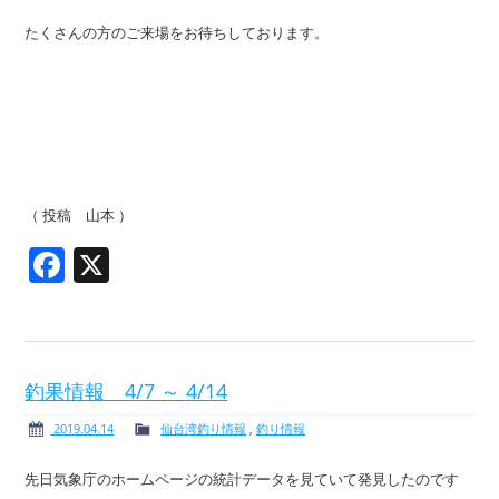
たくさんの方のご来場をお待ちしております。
（ 投稿 山本 ）
Facebook
X
釣果情報 4/7 ～ 4/14
2019.04.14
仙台湾釣り情報
,
釣り情報
先日気象庁のホームページの統計データを見ていて発見したのです