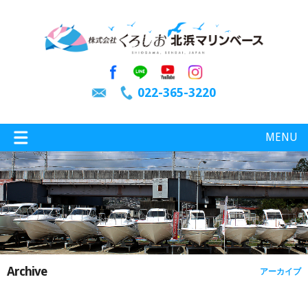
022-365-3220
MENU
特選情報
釣り情報
Archive
アーカイブ
施設案内
インスタグラム