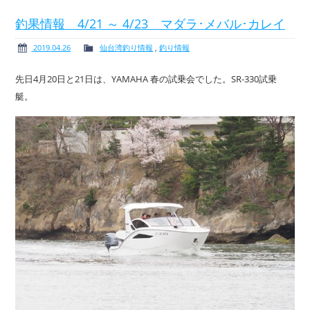
釣果情報 4/21 ～ 4/23 マダラ･メバル･カレイ
2019.04.26
仙台湾釣り情報
,
釣り情報
ボート免許
レンタルボート
先日4月20日と21日は、YAMAHA 春の試乗会でした。SR-330試乗
艇。
サービス案内
イベント情報
新艇・展示艇情報
中古艇情報
求人情報
会社概要