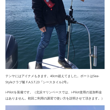
テンヤにはアイナメもきます。40cm超えてました。ボートはSea-
Styleクラブ艇 F.A.S.T.23『シースタイル2号』
i-Pilotを装備です。（北浜マリンベースでは、i-Pilot使用の追加料金
はありません。初回ご利用の講習で使い方を説明させて頂きます。）