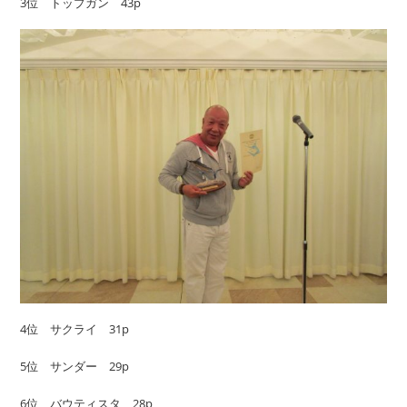
3位 トップガン 43p
4位 サクライ 31p
5位 サンダー 29p
6位 バウティスタ 28p