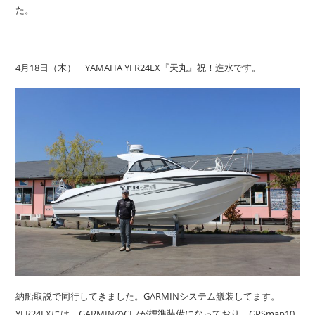
た。
4月18日（木） YAMAHA YFR24EX『天丸』祝！進水です。
納船取説で同行してきました。GARMINシステム艤装してます。
YFR24EXには、GARMINのCL7が標準装備になっており、GPSmap10