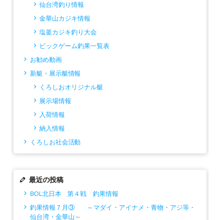
仙台湾釣り情報
金華山カジキ情報
塩釜カジキ釣り大会
ビックゲーム釣果一覧表
お勧め動画
新艇・展示艇情報
くろしおオリジナル艇
展示場情報
入荷情報
納入情報
くろしお社会活動
最近の投稿
BOL北日本 第４戦 釣果情報
釣果情報７月③ ～マダイ・アイナメ・青物・アジ等・
仙台湾・金華山～