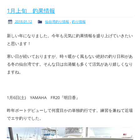
1月上旬 釣果情報
2018.01.12
仙台湾釣り情報
,
釣り情報
ボート免許
レンタルボート
新しい年になりました。今年も元気に釣果情報を盛り上げていきたい
と思います！
寒い日が続いておりますが、時々暖かく風もない絶好の釣り日和があ
る冬の仙台湾です。そんな日は出港艇も多くて活気があり嬉しくなり
サービス案内
イベント情報
ますね。
1月6日(土) YAMAHA FR20『明日香』
新艇・展示艇情報
中古艇情報
昨年ボートデビューして何度目かの単独釣行です。練習を兼ねて近場
でエサ釣りでした。
求人情報
会社概要