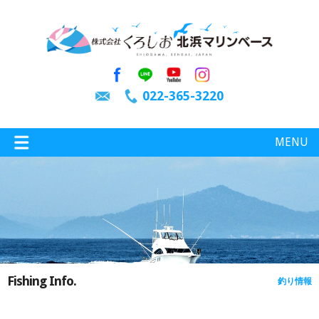
022-365-3220
MENU
特選情報
釣り情報
Fishing Info.
釣り情報
施設案内
インスタグラム