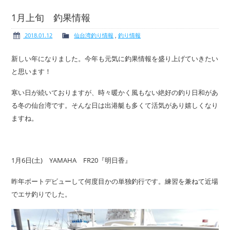
1月上旬 釣果情報
2018.01.12
仙台湾釣り情報
,
釣り情報
ボート免許
レンタルボート
新しい年になりました。今年も元気に釣果情報を盛り上げていきたい
と思います！
寒い日が続いておりますが、時々暖かく風もない絶好の釣り日和があ
る冬の仙台湾です。そんな日は出港艇も多くて活気があり嬉しくなり
サービス案内
イベント情報
ますね。
1月6日(土) YAMAHA FR20『明日香』
新艇・展示艇情報
中古艇情報
昨年ボートデビューして何度目かの単独釣行です。練習を兼ねて近場
でエサ釣りでした。
求人情報
会社概要