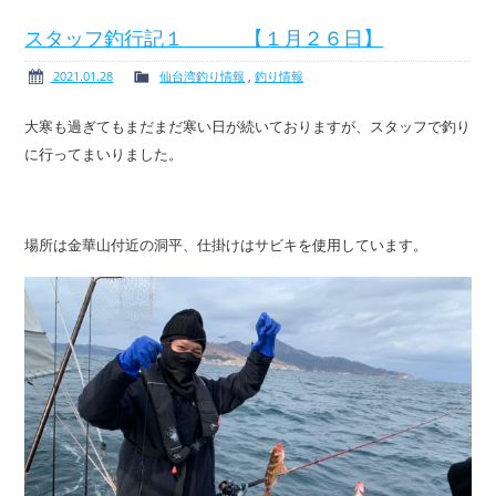
スタッフ釣行記１ 【１月２６日】
2021.01.28
仙台湾釣り情報
,
釣り情報
ボート免許
レンタルボート
大寒も過ぎてもまだまだ寒い日が続いておりますが、スタッフで釣り
に行ってまいりました。
サービス案内
イベント情報
場所は金華山付近の洞平、仕掛けはサビキを使用しています。
新艇・展示艇情報
中古艇情報
求人情報
会社概要