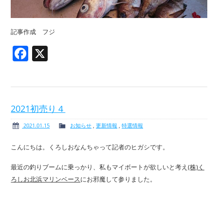
記事作成 フジ
Facebook
X
2021初売り４
2021.01.15
お知らせ
,
更新情報
,
特選情報
こんにちは。くろしおなんちゃって記者のヒガシです。
最近の釣りブームに乗っかり、私もマイボートが欲しいと考え
(株)く
ろしお北浜マリンベース
にお邪魔して参りました。