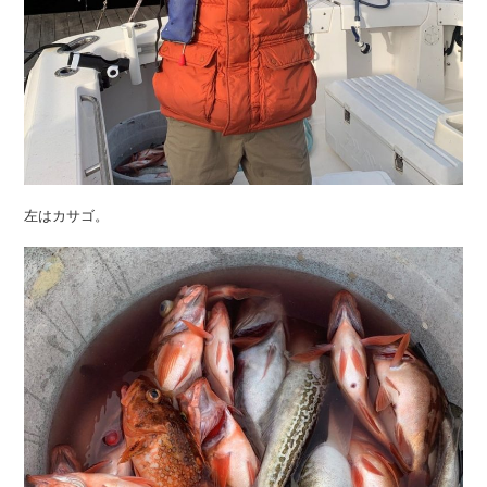
左はカサゴ。