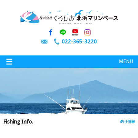
022-365-3220
MENU
特選情報
釣り情報
Fishing Info.
釣り情報
施設案内
インスタグラム