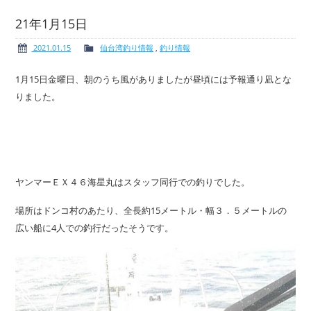
21年1月15日
2021.01.15
仙台湾釣り情報
,
釣り情報
ボート免許
レンタルボート
1月15日金曜日、朝のうち風がありましたが昼頃には予報通り凪とな
りました。
サービス案内
イベント情報
ヤンマーＥＸ４６海星丸はスタッフ同行での釣りでした。
場所はドンコ村のあたり、全長約15メートル・幅３．５メートルの
新艇・展示艇情報
中古艇情報
広い船に4人での釣行だったそうです。
求人情報
会社概要