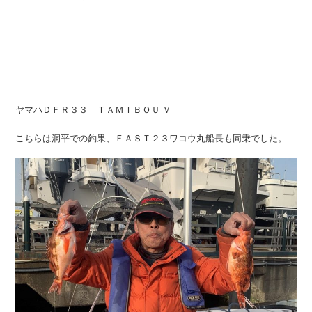
ヤマハＤＦＲ３３ ＴＡＭＩＢＯＵ Ｖ
こちらは洞平での釣果、ＦＡＳＴ２３ワコウ丸船長も同乗でした。