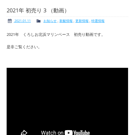
2021年 初売り 3 （動画）
2021.01.11
お知らせ
,
新艇情報
,
更新情報
,
特選情報
ボート免許
レンタルボート
2021年 くろしお北浜マリンベース 初売り動画です。
是非ご覧ください。
サービス案内
イベント情報
新艇・展示艇情報
中古艇情報
求人情報
会社概要