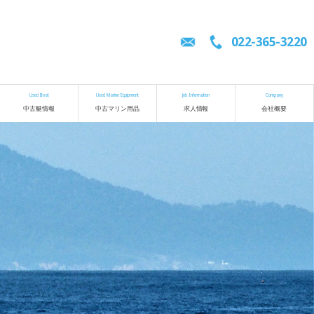
022-365-3220
Used Boat
Used Marine Equipment
Job Information
Company
中古艇情報
中古マリン用品
求人情報
会社概要