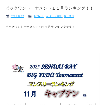
ビックワントーナメント１１月ランキング！！
2025.12.27
お知らせ
,
イベント情報
,
釣り情報
ボート免許
レンタルボート
ビックワントーナメントの１１月ランキングです！
サービス案内
イベント情報
新艇・展示艇情報
中古艇情報
求人情報
会社概要