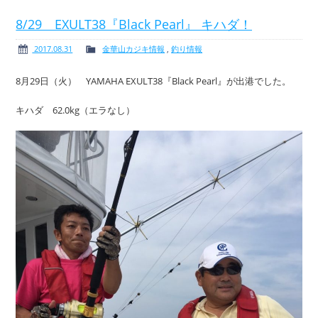
8/29 EXULT38『Black Pearl』 キハダ！
2017.08.31
金華山カジキ情報
,
釣り情報
ボート免許
レンタルボート
8月29日（火） YAMAHA EXULT38『Black Pearl』が出港でした。
キハダ 62.0kg（エラなし）
サービス案内
イベント情報
新艇・展示艇情報
中古艇情報
求人情報
会社概要