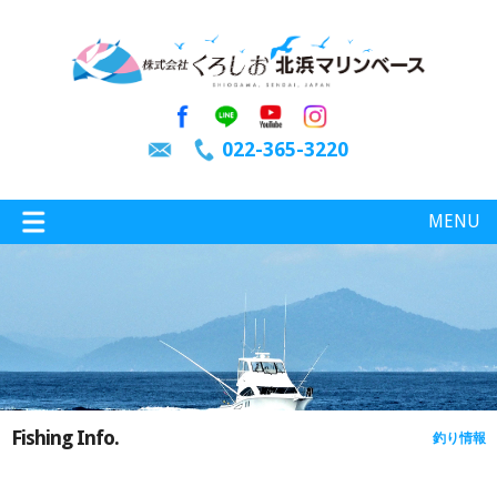
022-365-3220
MENU
特選情報
釣り情報
Fishing Info.
釣り情報
施設案内
インスタグラム