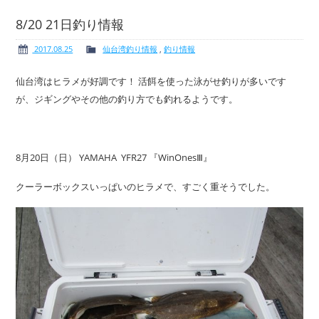
8/20 21日釣り情報
2017.08.25
仙台湾釣り情報
,
釣り情報
ボート免許
レンタルボート
仙台湾はヒラメが好調です！ 活餌を使った泳がせ釣りが多いです
が、ジギングやその他の釣り方でも釣れるようです。
サービス案内
イベント情報
8月20日（日） YAMAHA YFR27 『WinOnesⅢ』
クーラーボックスいっぱいのヒラメで、すごく重そうでした。
新艇・展示艇情報
中古艇情報
求人情報
会社概要