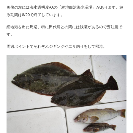
画像の左には海水透明度AAの「網地白浜海水浴場」があります。遊
泳期間は8/20で終了しています。
網地港を出た周辺、特に田代島との間には浅瀬があるので要注意で
す。
周辺ポイントでそれぞれジギングやエサ釣りをして帰港。