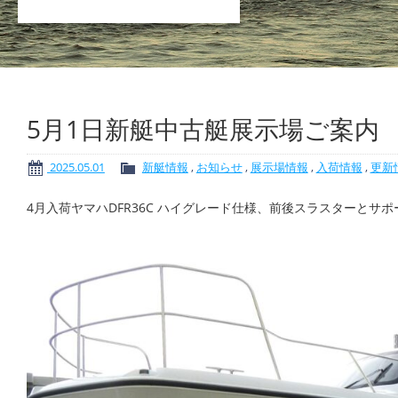
5月1日新艇中古艇展示場ご案内
2025.05.01
新艇情報
,
お知らせ
,
展示場情報
,
入荷情報
,
更新
4月入荷ヤマハDFR36C ハイグレード仕様、前後スラスターとサ