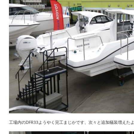
工場内のDFR33ようやく完工まじかです、次々と追加艤装増えた