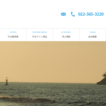
022-365-3220
Used Boat
Used Marine Equipment
Job Information
Company
中古艇情報
中古マリン用品
求人情報
会社概要