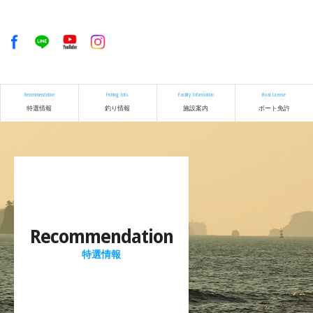
Recommendation
Fishing Info.
Facility Information
Boat License
特選情報
釣り情報
施設案内
ボート免許
Recommendation
特選情報