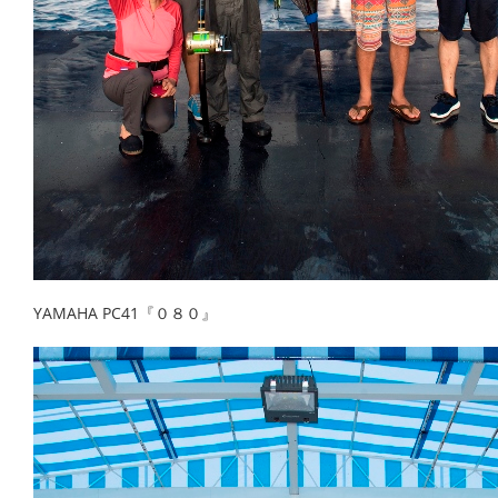
YAMAHA PC41『０８０』