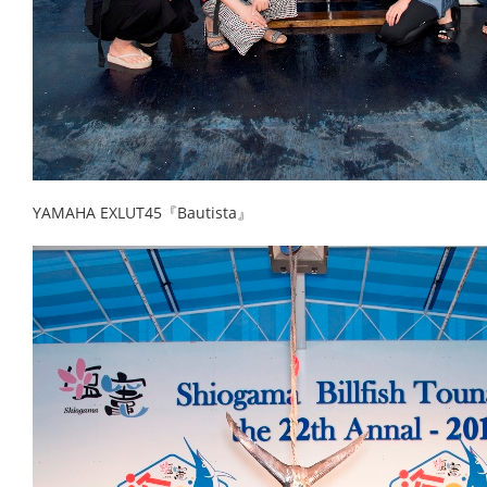
YAMAHA EXLUT45『Bautista』