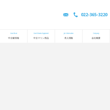
022-365-3220
Used Boat
Used Marine Equipment
Job Information
Company
中古艇情報
中古マリン用品
求人情報
会社概要