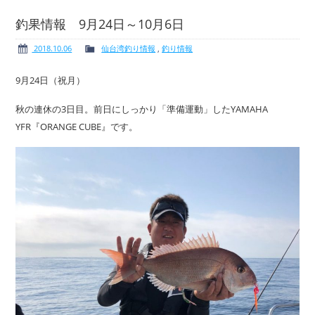
釣果情報 9月24日～10月6日
2018.10.06
仙台湾釣り情報
,
釣り情報
ボート免許
レンタルボート
9月24日（祝月）
秋の連休の3日目。前日にしっかり「準備運動」したYAMAHA
YFR『ORANGE CUBE』です。
サービス案内
イベント情報
新艇・展示艇情報
中古艇情報
求人情報
会社概要