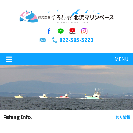
022-365-3220
MENU
特選情報
釣り情報
Fishing Info.
釣り情報
施設案内
インスタグラム