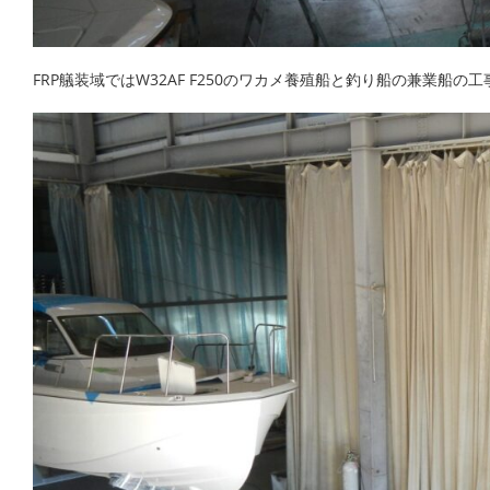
FRP艤装域ではW32AF F250のワカメ養殖船と釣り船の兼業船の