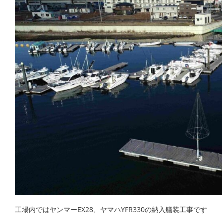
工場内ではヤンマーEX28、ヤマハYFR330の納入艤装工事です