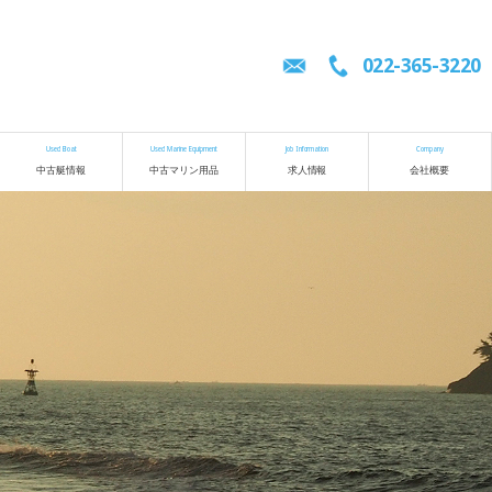
022-365-3220
Used Boat
Used Marine Equipment
Job Information
Company
中古艇情報
中古マリン用品
求人情報
会社概要