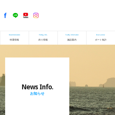
Recommendation
Fishing Info.
Facility Information
Boat License
特選情報
釣り情報
施設案内
ボート免許
News Info.
お知らせ