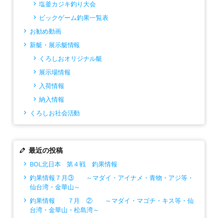
塩釜カジキ釣り大会
ビックゲーム釣果一覧表
お勧め動画
新艇・展示艇情報
くろしおオリジナル艇
展示場情報
入荷情報
納入情報
くろしお社会活動
最近の投稿
BOL北日本 第４戦 釣果情報
釣果情報７月③ ～マダイ・アイナメ・青物・アジ等・
仙台湾・金華山～
釣果情報 ７月 ② ～マダイ・マゴチ・キス等・仙
台湾・金華山・松島湾～