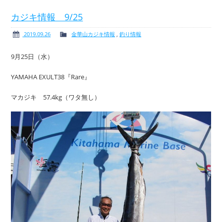
カジキ情報 9/25
2019.09.26
金華山カジキ情報
,
釣り情報
ボート免許
レンタルボート
9月25日（水）
YAMAHA EXULT38『Rare』
マカジキ 57.4kg（ワタ無し）
サービス案内
イベント情報
新艇・展示艇情報
中古艇情報
求人情報
会社概要