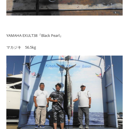
YAMAHA EXULT38『Black Pearl』
マカジキ 56.5kg