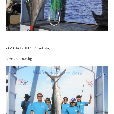
YAMAHA EXULT45『Bautista』
マカジキ 60.0kg