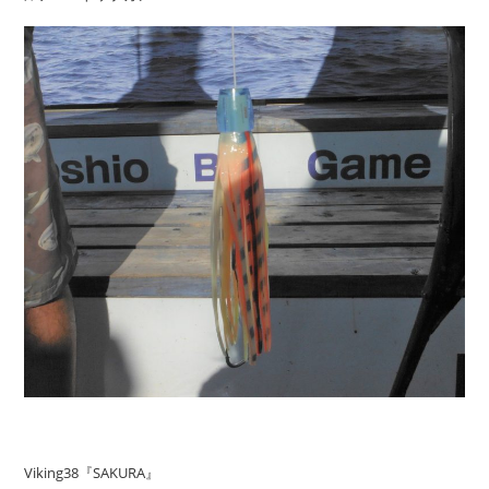
Viking38『SAKURA』