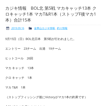
カジキ情報 BOL北 第5戦 マカキャッチ13本 ク
ロキャッチ1本 マカT&R1本（ストップF後マカ1
本）合計15本
ボート免許
レンタルボート
2019.09.16
金華山カジキ情報
,
釣り情報
9月15日（日）BOL北日本 第5戦が行われました。
エントリー 23チーム 出港 19チーム
サービス案内
イベント情報
ヒットコール 26回
マカ キャッチ 13本
新艇・展示艇情報
中古艇情報
クロ キャッチ 1本
マカ T&R 1本
（ストップフィッシング後にVictoryがマカ1本の釣果です）
求人情報
会社概要