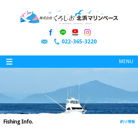
022-365-3220
MENU
特選情報
釣り情報
Fishing Info.
釣り情報
施設案内
インスタグラム