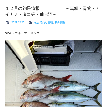
１２月の釣果情報 ～真鯛・青物・ア
イナメ・タコ等・仙台湾～
ボート免許
レンタルボート
2022.12.25
仙台湾釣り情報
,
釣り情報
SR-X・ブルーマーリンズ
サービス案内
イベント情報
新艇・展示艇情報
中古艇情報
求人情報
会社概要