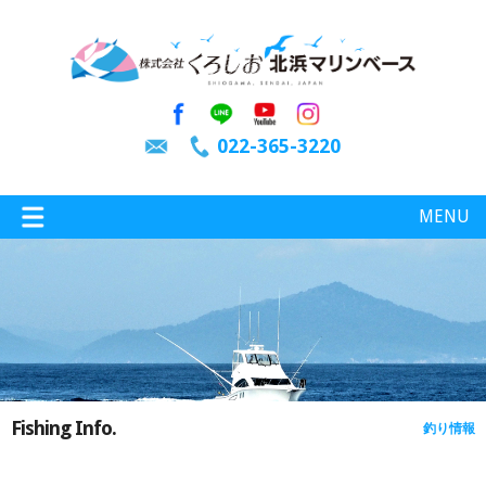
022-365-3220
MENU
特選情報
釣り情報
Fishing Info.
釣り情報
施設案内
インスタグラム