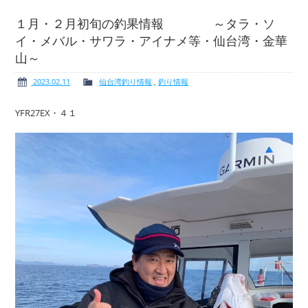
１月・２月初旬の釣果情報 ～タラ・ソ
イ・メバル・サワラ・アイナメ等・仙台湾・金華
山～
ボート免許
レンタルボート
2023.02.11
仙台湾釣り情報
,
釣り情報
YFR27EX・４１
サービス案内
イベント情報
新艇・展示艇情報
中古艇情報
求人情報
会社概要