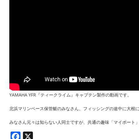
YAMAHA YFR『ティークライム』キャプテン製作の動画です。
北浜マリンベース保管艇のみなさん、フィッシングの途中に大根
みなさん元々は知らない人同士ですが、共通の趣味「マイボート
Facebook
X