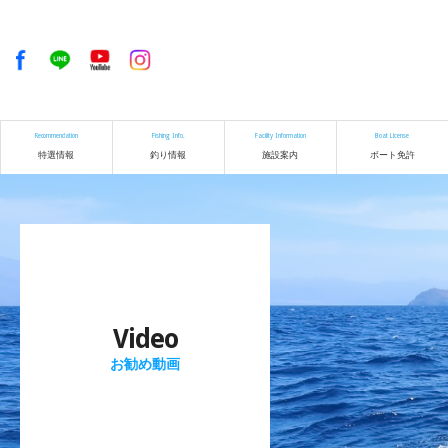
Recommendation
Fishing Info.
Facility Information
Boat License
特選情報
釣り情報
施設案内
ボート免許
Video
お勧め動画