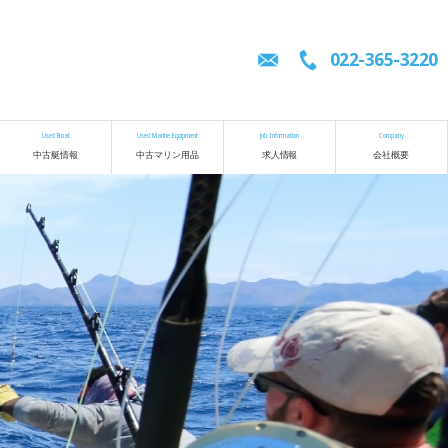
022-365-3220
Used Boat
Used Marine Equipment
Job Information
Company
中古艇情報
中古マリン用品
求人情報
会社概要