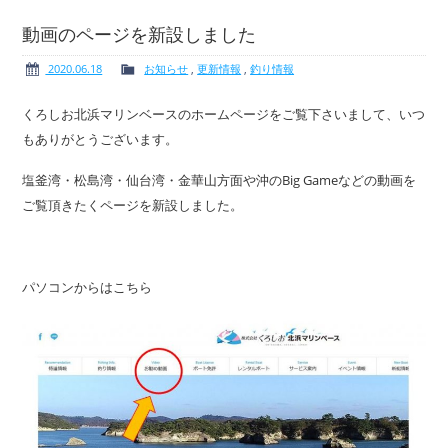
動画のページを新設しました
2020.06.18
お知らせ
,
更新情報
,
釣り情報
ボート免許
レンタルボート
くろしお北浜マリンベースのホームページをご覧下さいまして、いつ
もありがとうございます。
塩釜湾・松島湾・仙台湾・金華山方面や沖のBig Gameなどの動画を
ご覧頂きたくページを新設しました。
サービス案内
イベント情報
パソコンからはこちら
新艇・展示艇情報
中古艇情報
求人情報
会社概要