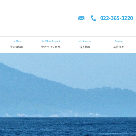
022-365-3220
Used Boat
Used Marine Equipment
Job Information
Company
中古艇情報
中古マリン用品
求人情報
会社概要