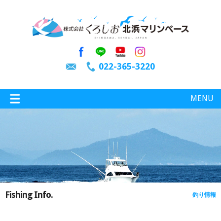
022-365-3220
MENU
特選情報
釣り情報
Fishing Info.
釣り情報
施設案内
インスタグラム