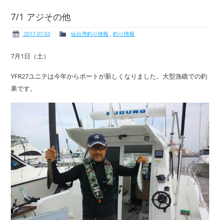
7/1 アジその他
2017.07.03
仙台湾釣り情報
,
釣り情報
ボート免許
レンタルボート
7月1日（土）
YFR27ユニテは今年からボートが新しくなりました。大型漁礁での釣
果です。
サービス案内
イベント情報
新艇・展示艇情報
中古艇情報
求人情報
会社概要