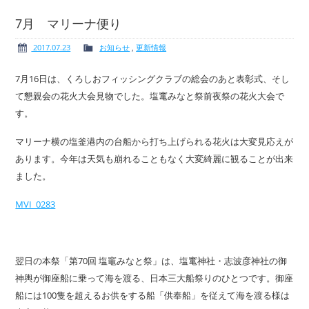
7月 マリーナ便り
2017.07.23
お知らせ
,
更新情報
ボート免許
レンタルボート
7月16日は、くろしおフィッシングクラブの総会のあと表彰式、そし
て懇親会の花火大会見物でした。塩竃みなと祭前夜祭の花火大会で
す。
マリーナ横の塩釜港内の台船から打ち上げられる花火は大変見応えが
サービス案内
イベント情報
あります。今年は天気も崩れることもなく大変綺麗に観ることが出来
ました。
MVI_0283
新艇・展示艇情報
中古艇情報
翌日の本祭「第70回 塩竈みなと祭」は、塩竃神社・志波彦神社の御
神輿が御座船に乗って海を渡る、日本三大船祭りのひとつです。御座
船には100隻を超えるお供をする船「供奉船」を従えて海を渡る様は
求人情報
会社概要