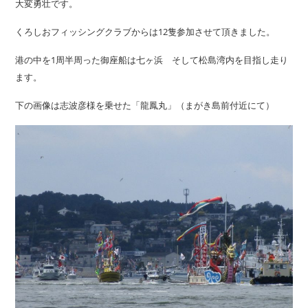
大変勇壮です。
くろしおフィッシングクラブからは12隻参加させて頂きました。
港の中を1周半周った御座船は七ヶ浜 そして松島湾内を目指し走り
ます。
下の画像は志波彦様を乗せた「龍鳳丸」（まがき島前付近にて）