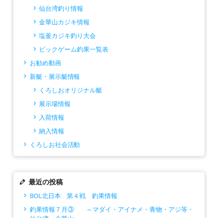
仙台湾釣り情報
金華山カジキ情報
塩釜カジキ釣り大会
ビックゲーム釣果一覧表
お勧め動画
新艇・展示艇情報
くろしおオリジナル艇
展示場情報
入荷情報
納入情報
くろしお社会活動
最近の投稿
BOL北日本 第４戦 釣果情報
釣果情報７月③ ～マダイ・アイナメ・青物・アジ等・