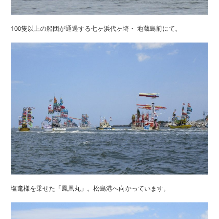
100隻以上の船団が通過する七ヶ浜代ヶ埼・ 地蔵島前にて。
塩竃様を乗せた「鳳凰丸」。松島港へ向かっています。